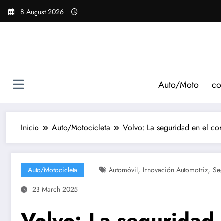
Saltar
8 August 2026
al
contenido
Auto/Moto
co
Inicio
Auto/Motocicleta
Volvo: La seguridad en el co
,
,
Auto/Motocicleta
Automóvil
Innovación Automotriz
Se
23 March 2025
Volvo: La seguridad 