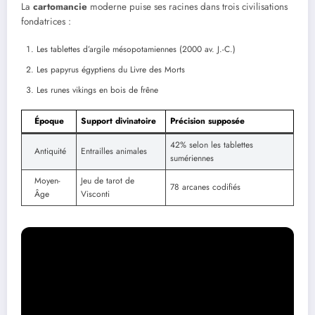
La
cartomancie
moderne puise ses racines dans trois civilisations
fondatrices :
Les tablettes d’argile mésopotamiennes (2000 av. J.-C.)
Les papyrus égyptiens du Livre des Morts
Les runes vikings en bois de frêne
Époque
Support divinatoire
Précision supposée
42% selon les tablettes
Antiquité
Entrailles animales
sumériennes
Moyen-
Jeu de tarot de
78 arcanes codifiés
Âge
Visconti