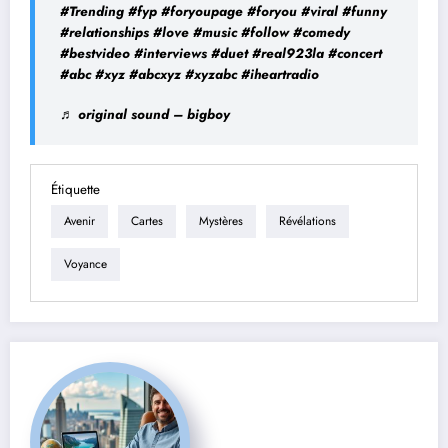
#Trending
#fyp
#foryoupage
#foryou
#viral
#funny
#relationships
#love
#music
#follow
#comedy
#bestvideo
#interviews
#duet
#real923la
#concert
#abc
#xyz
#abcxyz
#xyzabc
#iheartradio
♬ original sound – bigboy
Étiquette
Avenir
Cartes
Mystères
Révélations
Voyance