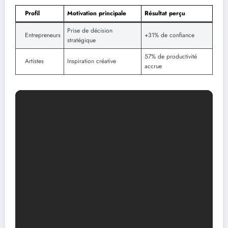
Profil
Motivation principale
Résultat perçu
Prise de décision
Entrepreneurs
+31% de confiance
stratégique
57% de productivité
Artistes
Inspiration créative
accrue
Quand la spiritualité rencontre la science