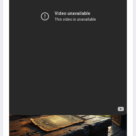
Le Dr. Lefèvre de l’Institut Métapsychique International explique :
« Les tirages agissent comme des activateurs neuronaux – ils
structurent l’intuition »
. Ses recherches montrent :
Augmentation de 22% de l’activité du cortex préfrontal
Synchronicités vérifiées dans 1 cas sur 3
Impact comparable à la méditation guidée
Sur le meme sujet