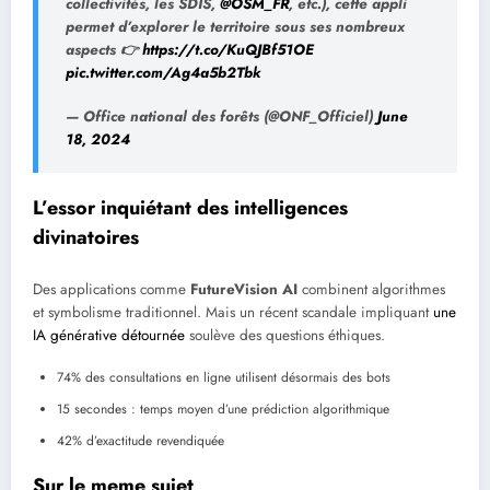
collectivités, les SDIS,
@OSM_FR
, etc.), cette appli
permet d’explorer le territoire sous ses nombreux
aspects 👉
https://t.co/KuQJBf51OE
pic.twitter.com/Ag4a5b2Tbk
— Office national des forêts (@ONF_Officiel)
June
18, 2024
L’essor inquiétant des intelligences
divinatoires
Des applications comme
FutureVision AI
combinent algorithmes
et symbolisme traditionnel. Mais un récent scandale impliquant
une
IA générative détournée
soulève des questions éthiques.
74% des consultations en ligne utilisent désormais des bots
15 secondes : temps moyen d’une prédiction algorithmique
42% d’exactitude revendiquée
Sur le meme sujet