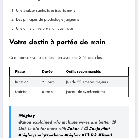
Une analyse symbolique traditionnelle
Des principes de psychologie jungienne
Une grille d’interprétation quantique
Votre destin à portée de main
Commencez votre exploration avec ces 3 étapes clés :
Phase
Durée
Outils recommandés
Initiation
21 jours
Jeu de 22 arcanes majeurs
Maîtrise
6 mois
Journal de synchronicités
@bigboy
@akon explained why multiple wives are better 🧐
Link in bio for more with
#akon
! 📺
#enjoythat
#bigboysneighborhood
#bigboy
#TikTok
#Trend