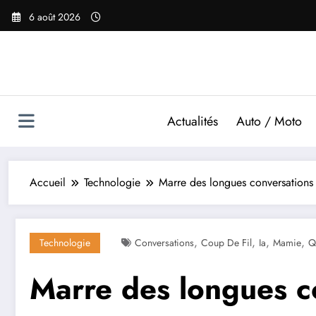
Aller
6 août 2026
au
contenu
Actualités
Auto / Moto
Accueil
Technologie
Marre des longues conversations
,
,
,
,
Technologie
Conversations
Coup De Fil
Ia
Mamie
Q
Marre des longues c