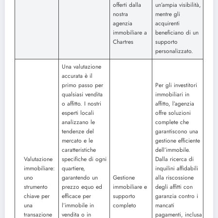
offerti dalla
un’ampia visibilità,
nostra
mentre gli
agenzia
acquirenti
immobiliare a
beneficiano di un
Chartres
supporto
personalizzato.
Una valutazione
accurata è il
primo passo per
Per gli investitori
qualsiasi vendita
immobiliari in
o affitto. I nostri
affitto, l’agenzia
esperti locali
offre soluzioni
analizzano le
complete che
tendenze del
garantiscono una
mercato e le
gestione efficiente
caratteristiche
dell’immobile.
Valutazione
specifiche di ogni
Dalla ricerca di
immobiliare:
quartiere,
inquilini affidabili
uno
garantendo un
Gestione
alla riscossione
strumento
prezzo equo ed
immobiliare e
degli affitti con
chiave per
efficace per
supporto
garanzia contro i
una
l’immobile in
completo
mancati
transazione
vendita o in
pagamenti, inclusa