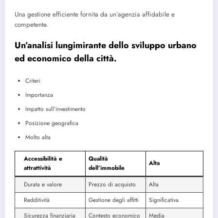
Una gestione efficiente fornita da un’agenzia affidabile e
competente.
Un’analisi lungimirante dello sviluppo urbano
ed economico della città.
Criteri
Importanza
Impatto sull’investimento
Posizione geografica
Molto alta
Accessibilità e
Qualità
Alta
attrattività
dell’immobile
Durata e valore
Prezzo di acquisto
Alta
Redditività
Gestione degli affitti
Significativa
Sicurezza finanziaria
Contesto economico
Media