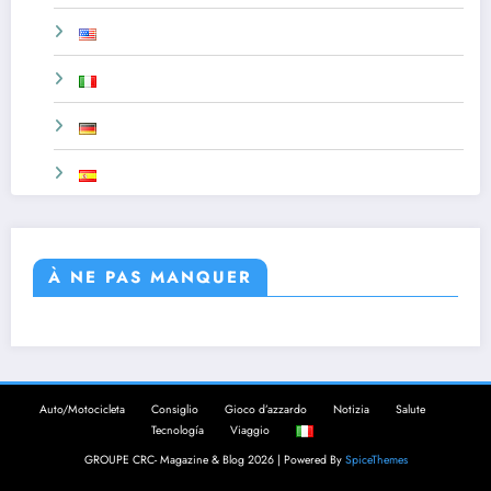
À NE PAS MANQUER
Auto/Motocicleta
Consiglio
Gioco d’azzardo
Notizia
Salute
Tecnología
Viaggio
GROUPE CRC- Magazine & Blog 2026 | Powered By
SpiceThemes