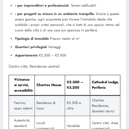
: per imprenditori e professionisti.
Terreni edificabili
: per progetti su misura in un ambiente tranquillo.
Grazie a questa
ampia gamma, ogni acquirente può trovare l’immobile ideale che
soddisfa i propri criteri personali, che si tratti di uno spazio intimo nel
cuore della città o di una casa più spaziosa in periferia.
Tipologia di immobile
Prezzo medio al m²
Quartieri privilegiati
Vantaggi
Appartamento
€2.200 – €2.800
Centro città, Residenze centrali
Vicinanza
€2.500 –
Cathedral Lodge,
ai servizi,
Chartres House
€3.200
Periferia
accessibilità
Chartres
Fascino,
Residenza di
€3.500 e
Residences,
spazi esterni
lusso
oltre
Quartieri storici
Autenticità,
Locali
Centro città, Aree
standard
Variabile
commerciali
commerciali