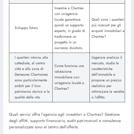
Investire a Chartres
con un’agenzia
locale garantisce
Quali sono i quartieri
quindi un supporto
più ricercati per gli
Sviluppo futuro
esperto, in grado di
acquisti immobiliari a
trasformare un
Chartres?
progetto in un
successo duraturo.
I quartieri intorno alla
L’agenzia analizza il
cattedrale, al centro
mercato, studia le
Come funziona una
città e alla zona di
caratteristiche
valutazione
Demeures Chartraines
dell’immobile e
immobiliare con
sono particolarmente
propone un prezzo
un’agenzia locale a
ambiti per il loro
realistico per
Chartres?
patrimonio storico e la
ottimizzare la vendita
qualità della vita.
o l’affitto.
Quali servizi offre l’agenzia agli investitori a Chartres? Gestione
degli affitti, supporto finanziario, audit patrimoniali e consulenza
personalizzata sono al centro dell’offerta.