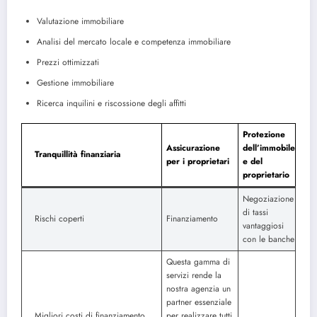
Valutazione immobiliare
Analisi del mercato locale e competenza immobiliare
Prezzi ottimizzati
Gestione immobiliare
Ricerca inquilini e riscossione degli affitti
Protezione
Assicurazione
dell’immobile
Tranquillità finanziaria
per i proprietari
e del
proprietario
Negoziazione
di tassi
Rischi coperti
Finanziamento
vantaggiosi
con le banche
Questa gamma di
servizi rende la
nostra agenzia un
partner essenziale
Migliori costi di finanziamento
per realizzare tutti