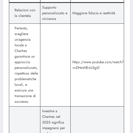
Supporto
Relazioni con
personalizzato e
Maggiore fiducia e reattività
la clientela
vicinanza
Pertanto,
scegliere
un’agenzia
locale a
Chartres
garantisce un
approccio
https://www.youtube.com/watch?
personalizzato,
v=DNmNEsU5gi0
rispettoso delle
problematiche
locali, e
assicura una
transazione di
successo.
Investire a
Chartres nel
2025 significa
impegnarsi per