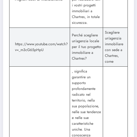
i vostri progetti
immobiliari a
Chartres, in totale
sicurezza.
Scegliere
Perché scegliere
un’agenzia
un’agenzia locale
https://www.youtube.com/watch?
immobiliare
per il tuo progetto
v=_m3cG65pHpU
con sede a
immobiliare a
Chartres,
Chartres?
come
, significa
garantire un
supporto
profondamente
radicato nel
territorio, nella
sua popolazione,
nelle sue tendenze
e nelle sue
caratteristiche
uniche. Una
conoscenza