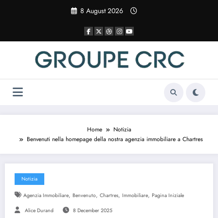
Vai
8 August 2026
al
contenuto
Home
Notizia
Benvenuti nella homepage della nostra agenzia immobiliare a Chartres
Notizia
,
,
,
,
Agenzia Immobiliare
Benvenuto
Chartres
Immobiliare
Pagina Iniziale
Alice Durand
8 December 2025