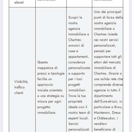
elevati
Uno dei principali
Scopri la
punti di forza della
nostra
nostra agenzia
agenzia
immobiliare a
immobiliare a
Chartres risiede
Chartres:
nei nostri servizi
annunci di
personalizzati,
case e
pensati per
appartamenti,
supportare tutti gli
Questa
consulenza
attori del mercato
mappatura di
personalizzata
immobiliare di
prezzi e tipologie
e supporto
Chartres. Grazie a
facilita un
per i tuoi
una solida rete che
Visibilità,
approccio
progetti
comprende diverse
traffico
iniziale orientato
immobiliari.
agenzie in tutto il
clienti
a una strategia su
Trova la tua
dipartimento
misura per ogni
proprietà
dell’Eure-et-Loir, in
progetto
ideale con il
particolare a Brou,
immobiliare.
nostro team di
Maintenon, Dreux
esperti locali.
e Châteaudun, i
Servizi
venditori
personalizzati
beneficiano di