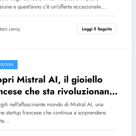
eless valutati 8/10
sione e quest'anno c'è un'offerta eccezionale…
Leggi Il Seguito
arc Leroy
OLOGIA
pri Mistral AI, il gioiello
ncese che sta rivoluzionando
ntelligenza artificiale open
iti nell'affascinante mondo di Mistral AI, una
urce
ne startup francese che continua a sorprendere.
ata…