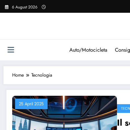
Vai
6 August 2026
al
contenuto
Auto/Motocicleta
Consig
Home
Tecnologia
25 April 2025
TECN
Il 