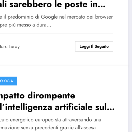
li sarebbero le poste in
co finanziarie?
e il predominio di Google nel mercato dei browser
pre più messo a dura…
Leggi Il Seguito
arc Leroy
OLOGIA
mpatto dirompente
l’intelligenza artificiale sul
rcato energetico europeo
rcato energetico europeo sta attraversando una
ormazione senza precedenti grazie all'ascesa