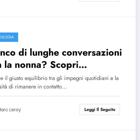
OLOGIA
nco di lunghe conversazioni
 la nonna? Scopri
ntelligenza artificiale che le fa
e il giusto equilibrio tra gli impegni quotidiani e la
 telefonata al giorno
sità di rimanere in contatto…
Leggi Il Seguito
arc Leroy