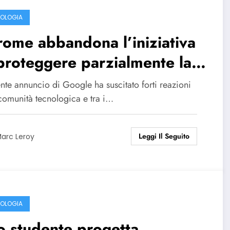
OLOGIA
ome abbandona l’iniziativa
proteggere parzialmente la
vacy degli utenti
ente annuncio di Google ha suscitato forti reazioni
 comunità tecnologica e tra i…
Leggi Il Seguito
arc Leroy
OLOGIA
 studente progetta