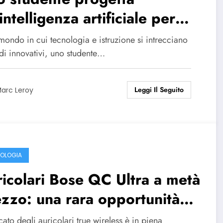
intelligenza artificiale per
imizzare gli imbrogli e attira
mondo in cui tecnologia e istruzione si intrecciano
estimenti per 5,3 milioni di
di innovativi, uno studente…
lari.
Leggi Il Seguito
arc Leroy
OLOGIA
icolari Bose QC Ultra a metà
zzo: una rara opportunità
 questi auricolari true
cato degli auricolari true wireless è in piena