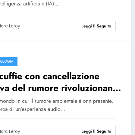
ntelligenza artificiale (IA).…
Leggi Il Seguito
arc Leroy
OLOGIA
cuffie con cancellazione
iva del rumore rivoluzionano
sperienza degli audiofili più
 mondo in cui il rumore ambientale è onnipresente,
genti.
cerca di un'esperienza audio…
Leggi Il Seguito
arc Leroy