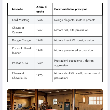
Anno di
Modello
Caratteristiche principali
uscita
Ford Mustang
1965
Design elegante, motore potente
Chevrolet
1967
Motore V8, alte prestazioni
Camaro
Dodge Charger
1968
Motore Hemi V8, design unico
Plymouth Road
1968
Motore potente ed economico
Runner
Prestazioni eccezionali, design
Pontiac GTO
1969
aggressivo
Chevrolet
Motore da 450 cavalli, un mostro di
1970
Chevelle SS
prestazioni