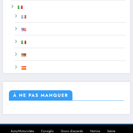
À NE PAS MANQUER
Auto/Motocicleta
Consiglio
Gioco d’azzardo
Notizia
Salute