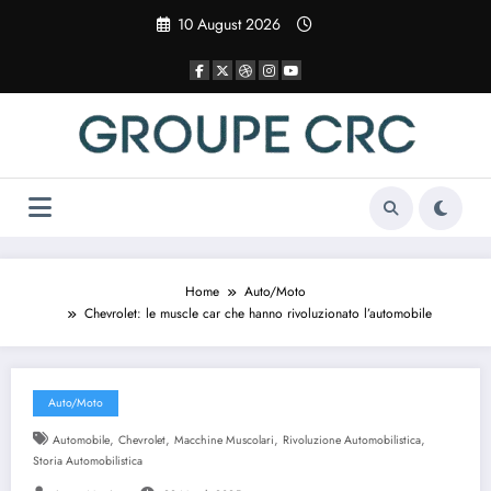
Vai
10 August 2026
al
contenuto
Home
Auto/Moto
Chevrolet: le muscle car che hanno rivoluzionato l’automobile
Auto/Moto
,
,
,
,
Automobile
Chevrolet
Macchine Muscolari
Rivoluzione Automobilistica
Storia Automobilistica