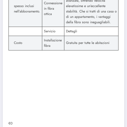
avanzata, offrendo velocità
Connessione
spesso inclusi
elevatissime e un’eccellente
in fibra
nell’abbonamento.
stabilità. Che si tratti di una casa o
ottica
di un appartamento, i vantaggi
della fibra sono ineguagliabili.
Servizio
Dettagli
Installazione
Costo
Gratuita per tutte le abitazioni
fibra
€0