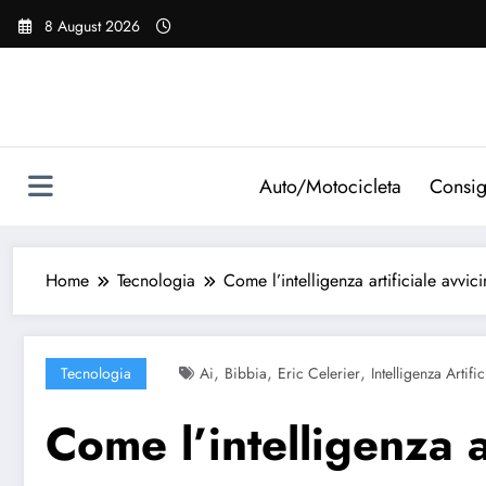
Vai
8 August 2026
al
contenuto
Auto/Motocicleta
Consig
Home
Tecnologia
Come l’intelligenza artificiale avvici
,
,
,
Tecnologia
Ai
Bibbia
Eric Celerier
Intelligenza Artific
Come l’intelligenza ar