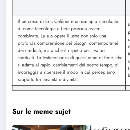
Il percorso di Éric Célérier è un esempio stimolante
M
di come tecnologia e fede possano essere
p
combinate. La sua opera illustra non solo una
u
profonda comprensione dei bisogni contemporanei
è
dei credenti, ma anche il rispetto per i valori
t
spirituali. La testimonianza di quest’uomo di fede, che
u
si adatta ai rapidi cambiamenti del nostro tempo, ci
H
incoraggia a ripensare il modo in cui percepiamo il
l
rapporto tra umanità e divinità.
Sur le meme sujet
Le cuffie con can