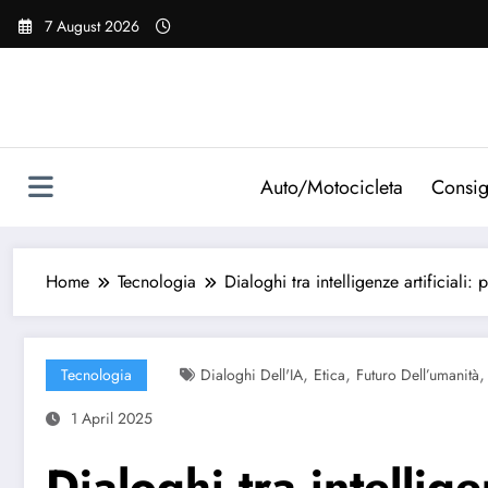
Vai
7 August 2026
al
contenuto
Auto/Motocicleta
Consig
Home
Tecnologia
Dialoghi tra intelligenze artificiali
,
,
Tecnologia
Dialoghi Dell'IA
Etica
Futuro Dell’umanità
1 April 2025
Dialoghi tra intelligen