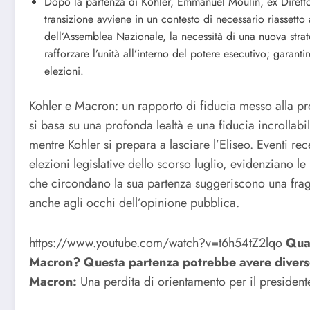
Dopo la partenza di Kohler, Emmanuel Moulin, ex Diretto
transizione avviene in un contesto di necessario riassetto
dell’Assemblea Nazionale, la necessità di una nuova strat
rafforzare l’unità all’interno del potere esecutivo; garanti
elezioni.
Kohler e Macron: un rapporto di fiducia messo alla pr
si basa su una profonda lealtà e una fiducia incrollab
mentre Kohler si prepara a lasciare l’Eliseo. Eventi re
elezioni legislative dello scorso luglio, evidenziano le 
che circondano la sua partenza suggeriscono una fragil
anche agli occhi dell’opinione pubblica.
https://www.youtube.com/watch?v=t6h54tZ2lqo
Qual
Macron?
Questa partenza potrebbe avere diverse
Macron:
Una perdita di orientamento per il president