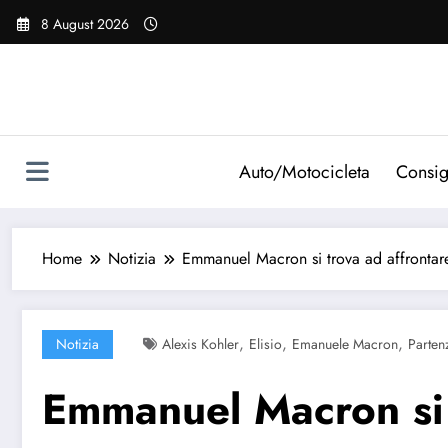
Vai
8 August 2026
al
contenuto
Auto/Motocicleta
Consig
Home
Notizia
Emmanuel Macron si trova ad affrontare l
,
,
,
Notizia
Alexis Kohler
Elisio
Emanuele Macron
Parten
Emmanuel Macron si 