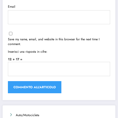
Email
Save my name, email, and website in this browser for the next time I
comment.
Inserisci una risposta in cifre:
12 + 17 =
Auto/Motocicleta