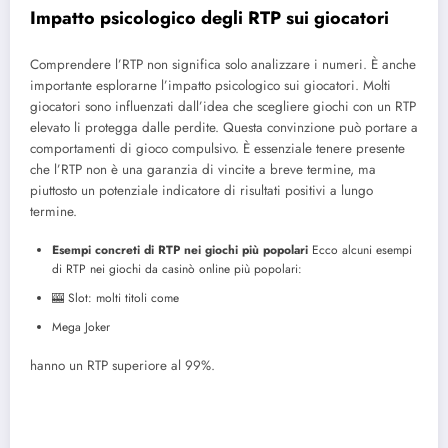
Impatto psicologico degli RTP sui giocatori
Comprendere l’RTP non significa solo analizzare i numeri. È anche
importante esplorarne l’impatto psicologico sui giocatori. Molti
giocatori sono influenzati dall’idea che scegliere giochi con un RTP
elevato li protegga dalle perdite. Questa convinzione può portare a
comportamenti di gioco compulsivo. È essenziale tenere presente
che l’RTP non è una garanzia di vincite a breve termine, ma
piuttosto un potenziale indicatore di risultati positivi a lungo
termine.
Esempi concreti di RTP nei giochi più popolari
Ecco alcuni esempi
di RTP nei giochi da casinò online più popolari:
🎰 Slot: molti titoli come
Mega Joker
hanno un RTP superiore al 99%.