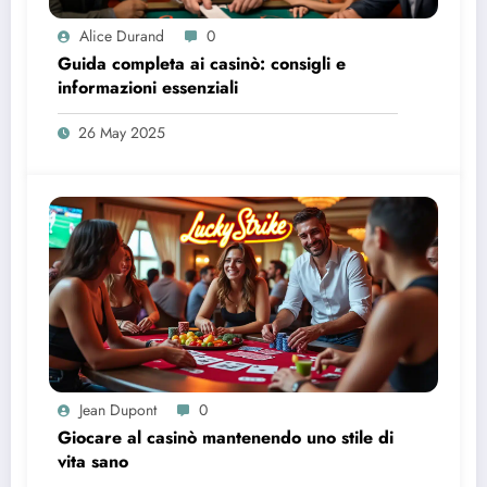
Alice Durand
0
Guida completa ai casinò: consigli e
informazioni essenziali
26 May 2025
Jean Dupont
0
Giocare al casinò mantenendo uno stile di
vita sano