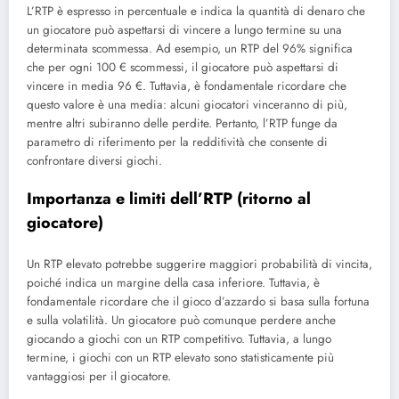
L’RTP è espresso in percentuale e indica la quantità di denaro che
un giocatore può aspettarsi di vincere a lungo termine su una
determinata scommessa. Ad esempio, un RTP del 96% significa
che per ogni 100 € scommessi, il giocatore può aspettarsi di
vincere in media 96 €. Tuttavia, è fondamentale ricordare che
questo valore è una media: alcuni giocatori vinceranno di più,
mentre altri subiranno delle perdite. Pertanto, l’RTP funge da
parametro di riferimento per la redditività che consente di
confrontare diversi giochi.
Importanza e limiti dell’RTP (ritorno al
giocatore)
Un RTP elevato potrebbe suggerire maggiori probabilità di vincita,
poiché indica un margine della casa inferiore. Tuttavia, è
fondamentale ricordare che il gioco d’azzardo si basa sulla fortuna
e sulla volatilità. Un giocatore può comunque perdere anche
giocando a giochi con un RTP competitivo. Tuttavia, a lungo
termine, i giochi con un RTP elevato sono statisticamente più
vantaggiosi per il giocatore.