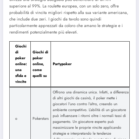
superiore al 99%. La roulette europea, con un solo zero, offre
probabilità di vincita migliori rispetto alla sua variante americana,
che include due zeri. I giochi da tavolo sono quindi
particolarmente apprezzati da coloro che amano le strategie e i
rendimenti potenzialmente più elevati.
Giochi
di
Giochi di
poker
poker
online:
online,
Partypoker
una
come
sfida e
quelli su
vincite
Offrono una dinamica unica. Infatti, a differenza
di altri giochi da casinò, il poker mette i
giocatori l’uno contro l’altro, creando un
ambiente competitivo. L’abilità di un giocatore
può influenzare i ritorni oltre i normali tassi di
o
Pokerstars
pagamento. Un giocatore esperto può
massimizzare le proprie vincite applicando
strategie e interpretando le tendenze