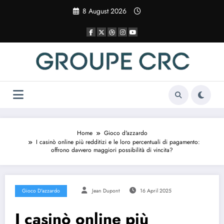
Vai
8 August 2026
al
contenuto
Home
Gioco d'azzardo
I casinò online più redditizi e le loro percentuali di pagamento:
offrono davvero maggiori possibilità di vincita?
Gioco D'azzardo
Jean Dupont
16 April 2025
I casinò online più