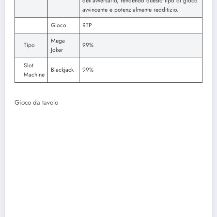
dell’avversario, rendendo questo tipo di gioco
avvincente e potenzialmente redditizio.
Gioco
RTP
Mega
Tipo
99%
Joker
Slot
Blackjack
99%
Machine
Gioco da tavolo