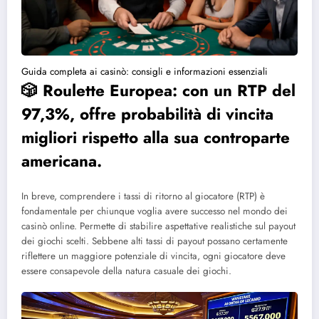
Guida completa ai casinò: consigli e informazioni essenziali
🎲 Roulette Europea: con un RTP del
97,3%, offre probabilità di vincita
migliori rispetto alla sua controparte
americana.
In breve, comprendere i tassi di ritorno al giocatore (RTP) è
fondamentale per chiunque voglia avere successo nel mondo dei
casinò online. Permette di stabilire aspettative realistiche sul payout
dei giochi scelti. Sebbene alti tassi di payout possano certamente
riflettere un maggiore potenziale di vincita, ogni giocatore deve
essere consapevole della natura casuale dei giochi.