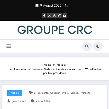
Vai
9 August 2026
al
contenuto
Home
Notizia
Il verdetto del processo Sarkozy-Gheddafi è atteso per il 25 settembre
per l’ex presidente
,
,
,
,
Notizia
Ex Presidente
Gheddafi
Prova
Sarkozy
Verdetto
Jean Dupont
9 April 2025