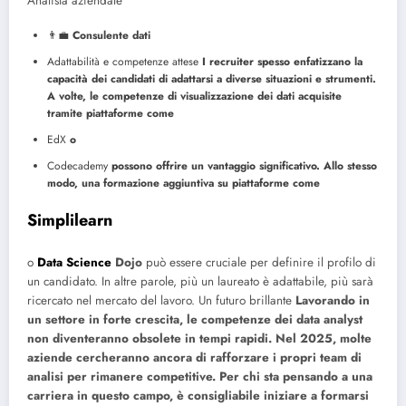
Analista aziendale
👨‍💼
Consulente dati
Adattabilità e competenze attese
I recruiter spesso enfatizzano la
capacità dei candidati di adattarsi a diverse situazioni e strumenti.
A volte, le competenze di visualizzazione dei dati acquisite
tramite piattaforme come
EdX
o
Codecademy
possono offrire un vantaggio significativo. Allo stesso
modo, una formazione aggiuntiva su piattaforme come
Simplilearn
o
Data Science
Dojo
può essere cruciale per definire il profilo di
un candidato. In altre parole, più un laureato è adattabile, più sarà
ricercato nel mercato del lavoro.
Un futuro brillante
Lavorando in
un settore in forte crescita, le competenze dei data analyst
non diventeranno obsolete in tempi rapidi. Nel 2025, molte
aziende cercheranno ancora di rafforzare i propri team di
analisi per rimanere competitive. Per chi sta pensando a una
carriera in questo campo, è consigliabile iniziare a formarsi