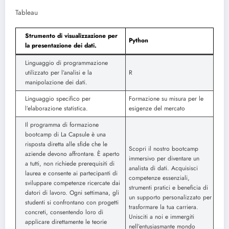
Tableau
Strumento di visualizzazione per
Python
la presentazione dei dati.
Linguaggio di programmazione
utilizzato per l’analisi e la
R
manipolazione dei dati.
Linguaggio specifico per
Formazione su misura per le
l’elaborazione statistica.
esigenze del mercato
Il programma di formazione
bootcamp di La Capsule è una
risposta diretta alle sfide che le
Scopri il nostro bootcamp
aziende devono affrontare. È aperto
immersivo per diventare un
a tutti, non richiede prerequisiti di
analista di dati. Acquisisci
laurea e consente ai partecipanti di
competenze essenziali,
sviluppare competenze ricercate dai
strumenti pratici e beneficia di
datori di lavoro. Ogni settimana, gli
un supporto personalizzato per
studenti si confrontano con progetti
trasformare la tua carriera.
concreti, consentendo loro di
Unisciti a noi e immergiti
applicare direttamente le teorie
nell’entusiasmante mondo