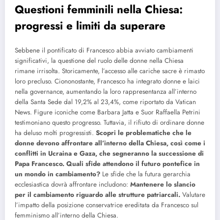
Questioni femminili nella Chiesa:
progressi e limiti da superare
Sebbene il pontificato di Francesco abbia avviato cambiamenti
significativi, la questione del ruolo delle donne nella Chiesa
rimane irrisolta. Storicamente, l’accesso alle cariche sacre è rimasto
loro precluso. Ciononostante, Francesco ha integrato donne e laici
nella governance, aumentando la loro rappresentanza all’interno
della Santa Sede dal 19,2% al 23,4%, come riportato da Vatican
News. Figure iconiche come Barbara Jatta e Suor Raffaella Petrini
testimoniano questo progresso. Tuttavia, il rifiuto di ordinare donne
ha deluso molti progressisti.
Scopri le problematiche che le
donne devono affrontare all’interno della Chiesa, così come i
conflitti in Ucraina e Gaza, che segneranno la successione di
Papa Francesco. Quali sfide attendono il futuro pontefice in
un mondo in cambiamento?
Le sfide che la futura gerarchia
ecclesiastica dovrà affrontare includono:
Mantenere lo slancio
per il cambiamento riguardo alle strutture patriarcali.
Valutare
l’impatto della posizione conservatrice ereditata da Francesco sul
femminismo all’interno della Chiesa.