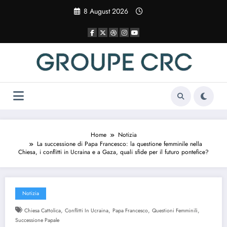
Vai
8 August 2026
al
contenuto
Home
Notizia
La successione di Papa Francesco: la questione femminile nella
Chiesa, i conflitti in Ucraina e a Gaza, quali sfide per il futuro pontefice?
Notizia
,
,
,
,
Chiesa Cattolica
Conflitti In Ucraina
Papa Francesco
Questioni Femminili
Successione Papale