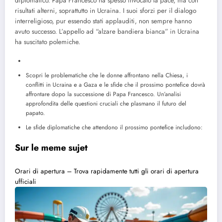
diplomatico. Papa Francesco ha spesso invocato la pace, ma con
risultati alterni, soprattutto in Ucraina. I suoi sforzi per il dialogo
interreligioso, pur essendo stati applauditi, non sempre hanno
avuto successo. L’appello ad “alzare bandiera bianca” in Ucraina
ha suscitato polemiche.
Scopri le problematiche che le donne affrontano nella Chiesa, i
conflitti in Ucraina e a Gaza e le sfide che il prossimo pontefice dovrà
affrontare dopo la successione di Papa Francesco. Un’analisi
approfondita delle questioni cruciali che plasmano il futuro del
papato.
Le sfide diplomatiche che attendono il prossimo pontefice includono:
Sur le meme sujet
Orari di apertura – Trova rapidamente tutti gli orari di apertura
ufficiali