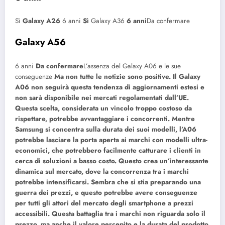
Sì
Galaxy A26
6 anni
Sì
Galaxy A36
6 anni
Da confermare
Galaxy A56
6 anni
Da confermare
L’assenza del Galaxy A06 e le sue
conseguenze
Ma non tutte le notizie sono positive. Il Galaxy
A06 non seguirà questa tendenza di aggiornamenti estesi e
non sarà disponibile nei mercati regolamentati dall’UE.
Questa scelta, considerata un vincolo troppo costoso da
rispettare, potrebbe avvantaggiare i concorrenti. Mentre
Samsung si concentra sulla durata dei suoi modelli, l’A06
potrebbe lasciare la porta aperta ai marchi con modelli ultra-
economici, che potrebbero facilmente catturare i clienti in
cerca di soluzioni a basso costo. Questo crea un’interessante
dinamica sul mercato, dove la concorrenza tra i marchi
potrebbe intensificarsi. Sembra che si stia preparando una
guerra dei prezzi, e questo potrebbe avere conseguenze
per tutti gli attori del mercato degli smartphone a prezzi
accessibili. Questa battaglia tra i marchi non riguarda solo il
prezzo, ma anche il valore percepito e la durata del prodotto.