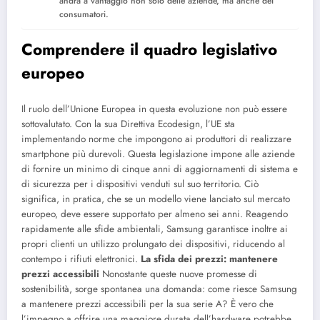
andrà a vantaggio non solo delle aziende, ma anche dei
consumatori.
Comprendere il quadro legislativo
europeo
Il ruolo dell’Unione Europea in questa evoluzione non può essere
sottovalutato. Con la sua Direttiva Ecodesign, l’UE sta
implementando norme che impongono ai produttori di realizzare
smartphone più durevoli. Questa legislazione impone alle aziende
di fornire un minimo di cinque anni di aggiornamenti di sistema e
di sicurezza per i dispositivi venduti sul suo territorio. Ciò
significa, in pratica, che se un modello viene lanciato sul mercato
europeo, deve essere supportato per almeno sei anni. Reagendo
rapidamente alle sfide ambientali, Samsung garantisce inoltre ai
propri clienti un utilizzo prolungato dei dispositivi, riducendo al
contempo i rifiuti elettronici.
La sfida dei prezzi: mantenere
prezzi accessibili
Nonostante queste nuove promesse di
sostenibilità, sorge spontanea una domanda: come riesce Samsung
a mantenere prezzi accessibili per la sua serie A? È vero che
l’impegno a offrire una maggiore durata dell’hardware potrebbe