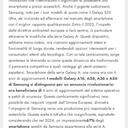
innovazioni che ridefiniscono il significato di possedere uno
smartphone a prezzi accessibili. Anche il gigante sudcoreano
Samsung, noto per i suoi modelli di punta come il Galaxy S25
Ultra, sta iniziando ad affermarsi nel mercato degli smartphone
con il miglior rapporto qualità-prezzo. Entro il 2025, l’impatto
delle direttive ambientali europee si farà sentire, in particolare
attraverso le modifiche alla serie Galaxy A. Questi dispositivi,
sebbene meno costosi, ora ricevono aggiornamenti estesi e
funzionalità di lunga durata, rendendoli opzioni interessanti per i
consumatori attenti alla tecnologia. Con un tale cambiamento, sorge
spontanea la domanda su come questa dinamica stia trasformando
il panorama competitivo e quali vantaggi gli utenti possano
aspettarsi. Smartphone della serie Galaxy A: una nuova era con 6
anni di aggiornamenti
I modelli Galaxy A16, A26, A36 e A56
di Samsung si distinguono per un annuncio rivoluzionario:
ora beneficiano di
6 anni di aggiornamenti del sistema operativo
e patch di sicurezza. Questo cambiamento significativo, reso
possibile dai requisiti imposti dall’Unione Europea, dimostra
l’impegno di Samsung verso una produzione più responsabile e
sostenibile. Questa scelta è tutt’altro che insignificante, soprattutto
considerando che nel 2024, un impressionante
67%
degli
smartphone
spediti da Samsung apparteneva alla serie A,