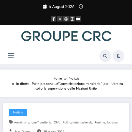
Vai
6 August 2026
al
contenuto
Home
Notizia
In diretta: Putin propone un'”amministrazione transitoria” per l’Ucraina
sotto la supervisione delle Nazioni Unite
Notizia
,
,
,
,
Amministrazione Transitoria
ONU
Politica Internazionale
Routine
Ucraina
Jean Dupont
29 March 2025