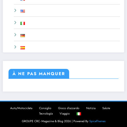
À NE PAS MANQUER
Auto/Motocicleta
Consiglio
Gioco d’azzardo
Notizia
Salute
Tecnología
Viaggio
GROUPE CRC- Magazine & Blog 2026 | Powered By
SpiceThemes