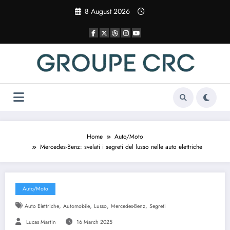
Vai
8 August 2026
al
contenuto
Home
Auto/Moto
Mercedes-Benz: svelati i segreti del lusso nelle auto elettriche
Auto/Moto
,
,
,
,
Auto Elettriche
Automobile
Lusso
Mercedes-Benz
Segreti
Lucas Martin
16 March 2025