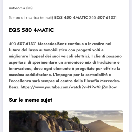
Autonomia (km)
Tempo di ricarica (minuti)
EQS 450 4MATIC
265
507-613
31
EQS 580 4MATIC
400
507-613
31
Mercedes-Benz continua a investire nel
futuro del lusso automobilistico con progetti volti a
migliorare l’appeal dei suoi veicoli elettrici. I clienti possono
aspettarsi di sperimentare un armonioso mix di tradizione e
innovazione, dove ogni elemento è progettato per offrire la
massima soddisfazione. L’impegno per la sostenibilità e
l’eccellenza sarà sempre al centro della filosofia Mercedes-
Benz.
https://www.youtube.com/watch?v=NPwVnJZmDow
Sur le meme sujet