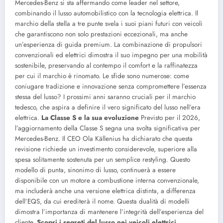
Mercedes-Benz si sta affermando come leader nel settore,
combinando il lusso automobilistico con la tecnologia elettrica. Il
marchio della stella a tre punte svela i suoi piani futuri con veicoli
che garantiscono non solo prestazioni eccezionali, ma anche
un’esperienza di guida premium. La combinazione di propulsori
convenzionali ed elettrici dimostra il suo impegno per una mobilità
sostenibile, preservando al contempo il comfort e la raffinatezza
per cui il marchio è rinomato. Le sfide sono numerose: come
coniugare tradizione e innovazione senza compromettere l’essenza
stessa del lusso? I prossimi anni saranno cruciali per il marchio
tedesco, che aspira a definire il vero significato del lusso nell’era
elettrica.
La Classe S e la sua evoluzione
Previsto per il 2026,
l’aggiornamento della Classe S segna una svolta significativa per
Mercedes-Benz. Il CEO Ola Källenius ha dichiarato che questa
revisione richiede un investimento considerevole, superiore alla
spesa solitamente sostenuta per un semplice restyling. Questo
modello di punta, sinonimo di lusso, continuerà a essere
disponibile con un motore a combustione interna convenzionale,
ma includerà anche una versione elettrica distinta, a differenza
dell’EQS, da cui erediterà il nome. Questa dualità di modelli
dimostra l’importanza di mantenere l’integrità dell’esperienza del
cliente.
Scopri i segreti del lusso nei veicoli elettrici