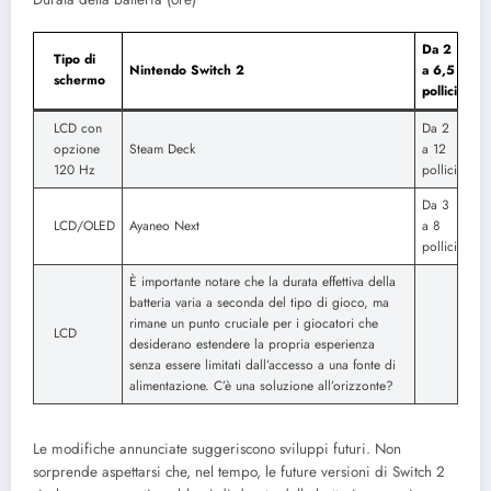
Da 2
Tipo di
Nintendo Switch 2
a 6,5
schermo
​​pollici
LCD con
Da 2
opzione
Steam Deck
a 12
120 Hz
pollici
Da 3
LCD/OLED
Ayaneo Next
a 8
pollici
È importante notare che la durata effettiva della
batteria varia a seconda del tipo di gioco, ma
rimane un punto cruciale per i giocatori che
LCD
desiderano estendere la propria esperienza
senza essere limitati dall’accesso a una fonte di
alimentazione. C’è una soluzione all’orizzonte?
Le modifiche annunciate suggeriscono sviluppi futuri. Non
sorprende aspettarsi che, nel tempo, le future versioni di Switch 2