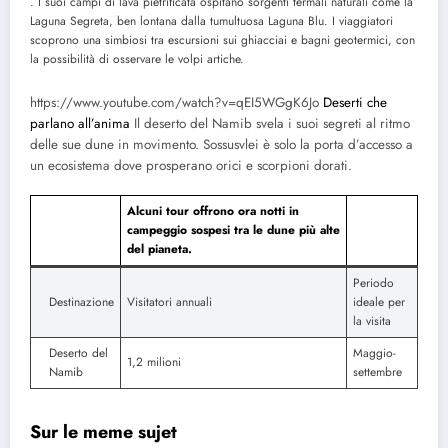
. I suoi campi di lava pietrificata ospitano sorgenti termali naturali come la
Laguna Segreta, ben lontana dalla tumultuosa Laguna Blu. I viaggiatori
scoprono una simbiosi tra escursioni sui ghiacciai e bagni geotermici, con
la possibilità di osservare le volpi artiche.
https://www.youtube.com/watch?v=qEI5WGgK6Jo
Deserti che
parlano all’anima
Il deserto del Namib svela i suoi segreti al ritmo
delle sue dune in movimento. Sossusvlei è solo la porta d’accesso a
un ecosistema dove prosperano orici e scorpioni dorati.
Alcuni tour offrono ora notti in
campeggio sospesi tra le dune più alte
del pianeta.
Periodo
Destinazione
Visitatori annuali
ideale per
la visita
Deserto del
Maggio-
1,2 milioni
Namib
settembre
Sur le meme sujet