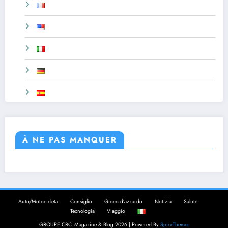
À NE PAS MANQUER
Auto/Motocicleta
Consiglio
Gioco d’azzardo
Notizia
Salute
Tecnología
Viaggio
GROUPE CRC- Magazine & Blog 2026 | Powered By
SpiceThemes