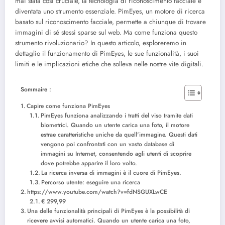
mai stata così cruciale, la tecnologia di riconoscimento facciale è
diventata uno strumento essenziale. PimEyes, un motore di ricerca
basato sul riconoscimento facciale, permette a chiunque di trovare
immagini di sé stessi sparse sul web. Ma come funziona questo
strumento rivoluzionario? In questo articolo, esploreremo in
dettaglio il funzionamento di PimEyes, le sue funzionalità, i suoi
limiti e le implicazioni etiche che solleva nelle nostre vite digitali.
Sommaire :
Capire come funziona PimEyes
PimEyes funziona analizzando i tratti del viso tramite dati
biometrici. Quando un utente carica una foto, il motore
estrae caratteristiche uniche da quell'immagine. Questi dati
vengono poi confrontati con un vasto database di
immagini su Internet, consentendo agli utenti di scoprire
dove potrebbe apparire il loro volto.
La ricerca inversa di immagini è il cuore di PimEyes.
Percorso utente: eseguire una ricerca
https://www.youtube.com/watch?v=fdNSGUXLwCE
€ 299,99
Una delle funzionalità principali di PimEyes è la possibilità di
ricevere avvisi automatici. Quando un utente carica una foto,