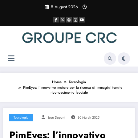
Vai
8 August 2026
al
contenuto
Home
Tecnologia
PimEyes: l’innovativo motore per la ricerca di immagini tramite
riconoscimento facciale
Tecnologia
Jean Dupont
30 March 2025
PimEyes: l’innovativo