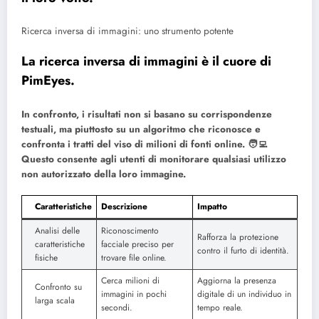
Ricerca inversa di immagini: uno strumento potente
La ricerca inversa di immagini è il cuore di
PimEyes.
In confronto, i risultati non si basano su corrispondenze
testuali, ma piuttosto su un algoritmo che riconosce e
confronta i tratti del viso di milioni di fonti online. 🧑‍💻
Questo consente agli utenti di monitorare qualsiasi utilizzo
non autorizzato della loro immagine.
Caratteristiche
Descrizione
Impatto
Analisi delle
Riconoscimento
Rafforza la protezione
caratteristiche
facciale preciso per
contro il furto di identità.
fisiche
trovare file online.
Cerca milioni di
Aggiorna la presenza
Confronto su
immagini in pochi
digitale di un individuo in
larga scala
secondi.
tempo reale.