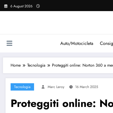
Vai
6 August 2026
al
contenuto
Auto/Motocicleta
Consig
Home
Tecnologia
Proteggiti online: Norton 360 a men
Tecnologia
Marc Leroy
16 March 2025
Proteggiti online: N