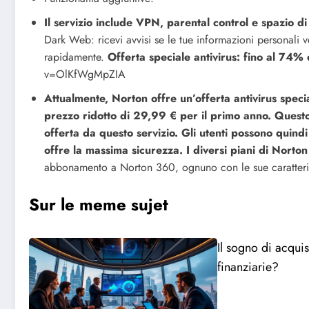
Il servizio include VPN, parental control e spazio 
Dark Web: ricevi avvisi se le tue informazioni personali 
rapidamente.
Offerta speciale antivirus: fino al 74% 
v=OlKfWgMpZIA
Attualmente, Norton offre un’offerta antivirus spe
prezzo ridotto di 29,99 € per il primo anno. Ques
offerta da questo servizio. Gli utenti possono quind
offre la massima sicurezza. I diversi piani di Norto
abbonamento a Norton 360, ognuno con le sue caratteris
Sur le meme sujet
Il sogno di acqui
finanziarie?