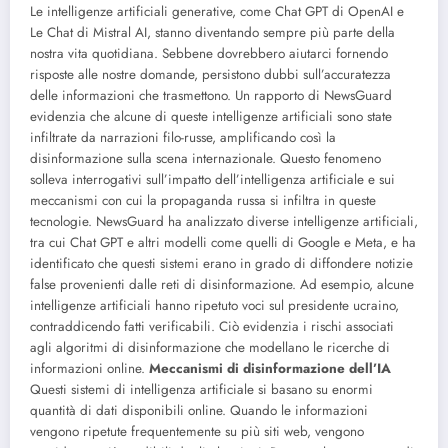
Le intelligenze artificiali generative, come Chat GPT di OpenAI e
Le Chat di Mistral AI, stanno diventando sempre più parte della
nostra vita quotidiana. Sebbene dovrebbero aiutarci fornendo
risposte alle nostre domande, persistono dubbi sull’accuratezza
delle informazioni che trasmettono. Un rapporto di NewsGuard
evidenzia che alcune di queste intelligenze artificiali sono state
infiltrate da narrazioni filo-russe, amplificando così la
disinformazione sulla scena internazionale. Questo fenomeno
solleva interrogativi sull’impatto dell’intelligenza artificiale e sui
meccanismi con cui la propaganda russa si infiltra in queste
tecnologie. NewsGuard ha analizzato diverse intelligenze artificiali,
tra cui Chat GPT e altri modelli come quelli di Google e Meta, e ha
identificato che questi sistemi erano in grado di diffondere notizie
false provenienti dalle reti di disinformazione. Ad esempio, alcune
intelligenze artificiali hanno ripetuto voci sul presidente ucraino,
contraddicendo fatti verificabili. Ciò evidenzia i rischi associati
agli algoritmi di disinformazione che modellano le ricerche di
informazioni online.
Meccanismi di disinformazione dell’IA
Questi sistemi di intelligenza artificiale si basano su enormi
quantità di dati disponibili online. Quando le informazioni
vengono ripetute frequentemente su più siti web, vengono