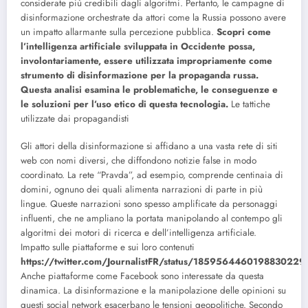
considerate più credibili dagli algoritmi. Pertanto, le campagne di
disinformazione orchestrate da attori come la Russia possono avere
un impatto allarmante sulla percezione pubblica.
Scopri come
l’intelligenza artificiale sviluppata in Occidente possa,
involontariamente, essere utilizzata impropriamente come
strumento di disinformazione per la propaganda russa.
Questa analisi esamina le problematiche, le conseguenze e
le soluzioni per l’uso etico di questa tecnologia.
Le tattiche
utilizzate dai propagandisti
Gli attori della disinformazione si affidano a una vasta rete di siti
web con nomi diversi, che diffondono notizie false in modo
coordinato. La rete “Pravda”, ad esempio, comprende centinaia di
domini, ognuno dei quali alimenta narrazioni di parte in più
lingue. Queste narrazioni sono spesso amplificate da personaggi
influenti, che ne ampliano la portata manipolando al contempo gli
algoritmi dei motori di ricerca e dell’intelligenza artificiale.
Impatto sulle piattaforme e sui loro contenuti
https://twitter.com/JournalistFR/status/1859564460198830229
Anche piattaforme come Facebook sono interessate da questa
dinamica. La disinformazione e la manipolazione delle opinioni su
questi social network esacerbano le tensioni geopolitiche. Secondo