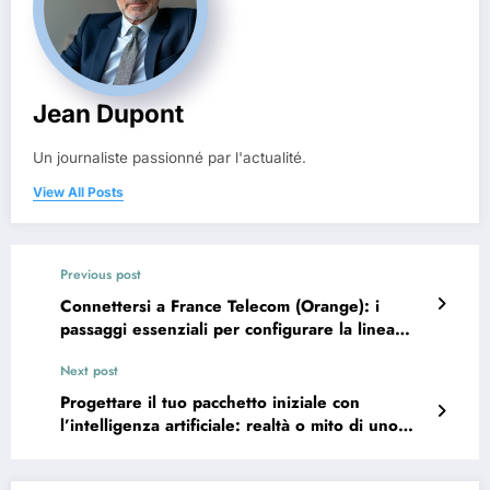
Jean Dupont
Un journaliste passionné par l'actualité.
View All Posts
Previous post
Connettersi a France Telecom (Orange): i
passaggi essenziali per configurare la linea
telefonica e internet
Next post
Progettare il tuo pacchetto iniziale con
l’intelligenza artificiale: realtà o mito di uno
spreco di energia?