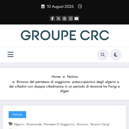
Vai
10 August 2026
al
contenuto
Home
Notizia
Rinnovo del permesso di soggiorno: preoccupazioni degli algerini e
dei cittadini con doppia cittadinanza in un periodo di tensione tra Parigi e
Algeri
Notizia
,
,
,
,
Algerini
Binazionale
Permesso Di Soggiorno
Rinnovo
Tensioni Parigi-