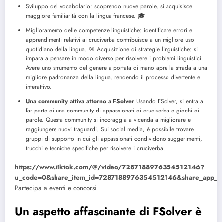
Sviluppo del vocabolario: scoprendo nuove parole, si acquisisce
maggiore familiarità con la lingua francese.
🎓
Miglioramento delle competenze linguistiche: identificare errori e
apprendimenti relativi ai cruciverba contribuisce a un migliore uso
quotidiano della lingua.
🎯 Acquisizione di strategie linguistiche: si
impara a pensare in modo diverso per risolvere i problemi linguistici.
Avere uno strumento del genere a portata di mano apre la strada a una
migliore padronanza della lingua, rendendo il processo divertente e
interattivo.
Una community attiva attorno a FSolver
Usando FSolver, si entra a
far parte di una community di appassionati di cruciverba e giochi di
parole. Questa community si incoraggia a vicenda a migliorare e
raggiungere nuovi traguardi. Sui social media, è possibile trovare
gruppi di supporto in cui gli appassionati condividono suggerimenti,
trucchi e tecniche specifiche per risolvere i cruciverba.
https://www.tiktok.com/@/video/7287188976354512146?
u_code=0&share_item_id=7287188976354512146&share_app_i
Partecipa a eventi e concorsi
Un aspetto affascinante di FSolver è