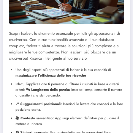
Scopri fsolver, lo strumento essenziale per tutti gli appassionati di
cruciverba. Con le sue funzionalità avanzate e il suo database
completo, fsolver ti aiuta a trovare le soluzioni più complesse e a
migliorare le tue competenze. Non lasciarti più bloccare da un
cruciverba!
Ricerca intelligente al tuo servizio
Uno degli aspetti più apprezzati di fsolver è la sua capacità di
massimizzare l’efficienza delle tue ricerche
Infatti, l’applicazione ti permette di filtrare i risultati in base a diversi
criteri:
🔤 Lunghezza della parola:
Inserisci semplicemente il numero
di caratteri che stai cercando.
📍 Suggerimenti posizionali:
Inserisci le lettere che conosci e la loro
posizione esatta.
📚 Contesto semantico:
Aggiungi elementi definitori per guidare il
motore di ricerca.
🚫 Sintassi avanzata:
Usa le virgolette per le espressioni fisse.