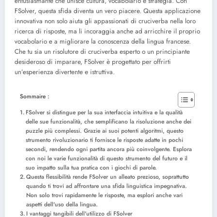
entusiasmante che unisce cultura, vocabolario e strategia. Con
FSolver, questa sfida diventa un vero piacere. Questa applicazione
innovativa non solo aiuta gli appassionati di cruciverba nella loro
ricerca di risposte, ma li incoraggia anche ad arricchire il proprio
vocabolario e a migliorare la conoscenza della lingua francese.
Che tu sia un risolutore di cruciverba esperto o un principiante
desideroso di imparare, FSolver è progettato per offrirti
un’esperienza divertente e istruttiva.
Sommaire :
FSolver si distingue per la sua interfaccia intuitiva e la qualità
delle sue funzionalità, che semplificano la risoluzione anche dei
puzzle più complessi. Grazie ai suoi potenti algoritmi, questo
strumento rivoluzionario ti fornisce le risposte adatte in pochi
secondi, rendendo ogni partita ancora più coinvolgente. Esplora
con noi le varie funzionalità di questo strumento del futuro e il
suo impatto sulla tua pratica con i giochi di parole.
Questa flessibilità rende FSolver un alleato prezioso, soprattutto
quando ti trovi ad affrontare una sfida linguistica impegnativa.
Non solo trovi rapidamente le risposte, ma esplori anche vari
aspetti dell'uso della lingua.
I vantaggi tangibili dell'utilizzo di FSolver