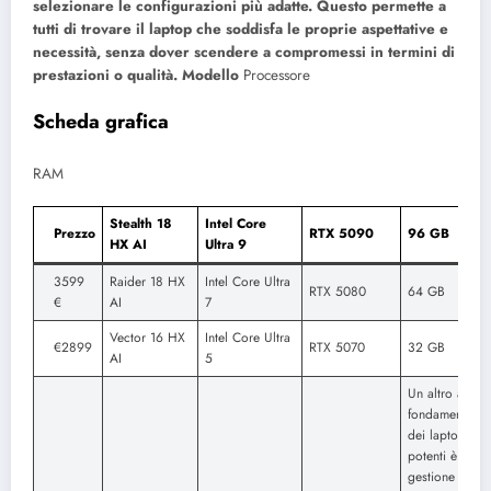
selezionare le configurazioni più adatte. Questo permette a
tutti di trovare il laptop che soddisfa le proprie aspettative e
necessità, senza dover scendere a compromessi in termini di
prestazioni o qualità.
Modello
Processore
Scheda grafica
RAM
Stealth 18
Intel Core
Prezzo
RTX 5090
96 GB
HX AI
Ultra 9
3599
Raider 18 HX
Intel Core Ultra
RTX 5080
64 GB
€
AI
7
Vector 16 HX
Intel Core Ultra
€2899
RTX 5070
32 GB
AI
5
Un altro aspet
fondamentale
dei laptop
potenti è la
gestione del