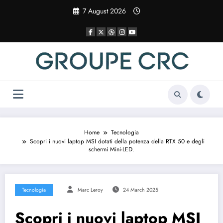
Vai
7 August 2026
al
contenuto
Home
Tecnologia
Scopri i nuovi laptop MSI dotati della potenza della RTX 50 e degli
schermi Mini-LED.
Tecnologia
Marc Leroy
24 March 2025
Scopri i nuovi laptop MSI