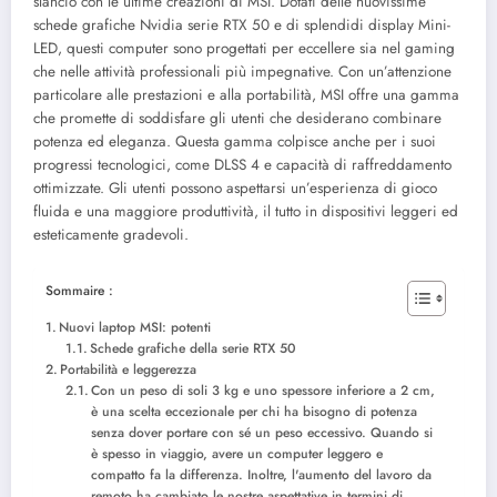
slancio con le ultime creazioni di MSI. Dotati delle nuovissime
schede grafiche Nvidia serie RTX 50 e di splendidi display Mini-
LED, questi computer sono progettati per eccellere sia nel gaming
che nelle attività professionali più impegnative. Con un’attenzione
particolare alle prestazioni e alla portabilità, MSI offre una gamma
che promette di soddisfare gli utenti che desiderano combinare
potenza ed eleganza. Questa gamma colpisce anche per i suoi
progressi tecnologici, come DLSS 4 e capacità di raffreddamento
ottimizzate. Gli utenti possono aspettarsi un’esperienza di gioco
fluida e una maggiore produttività, il tutto in dispositivi leggeri ed
esteticamente gradevoli.
Sommaire :
Nuovi laptop MSI: potenti
Schede grafiche della serie RTX 50
Portabilità e leggerezza
Con un peso di soli 3 kg e uno spessore inferiore a 2 cm,
è una scelta eccezionale per chi ha bisogno di potenza
senza dover portare con sé un peso eccessivo. Quando si
è spesso in viaggio, avere un computer leggero e
compatto fa la differenza. Inoltre, l'aumento del lavoro da
remoto ha cambiato le nostre aspettative in termini di