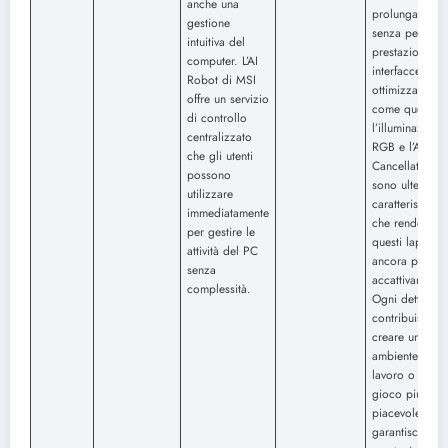
anche una
prolungato
gestione
senza perdite 
intuitiva del
prestazioni. Le
computer. L’AI
interfacce
Robot di MSI
ottimizzate,
offre un servizio
come quelle p
di controllo
l’illuminazione
centralizzato
RGB e l’AI Noi
che gli utenti
Cancellation,
possono
sono ulteriori
utilizzare
caratteristiche
immediatamente
che rendono
per gestire le
questi laptop
attività del PC
ancora più
senza
accattivanti.
complessità.
Ogni dettaglio
contribuisce a
creare un
ambiente di
lavoro o di
gioco più
piacevole e
garantisce