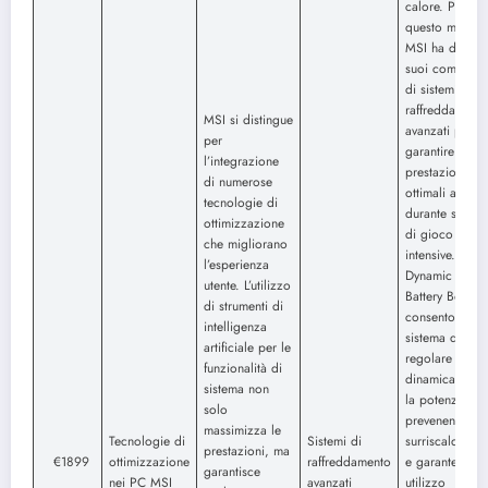
calore. Per
questo motivo,
MSI ha dotato 
suoi computer
di sistemi di
raffreddament
MSI si distingue
avanzati per
per
garantire
l’integrazione
prestazioni
di numerose
ottimali anche
tecnologie di
durante sessio
ottimizzazione
di gioco
che migliorano
intensive.
l’esperienza
Dynamic Boost
utente. L’utilizzo
Battery Boost
di strumenti di
consentono al
intelligenza
sistema di
artificiale per le
regolare
funzionalità di
dinamicamente
sistema non
la potenza,
solo
prevenendo il
massimizza le
Tecnologie di
Sistemi di
surriscaldamen
prestazioni, ma
€1899
ottimizzazione
raffreddamento
e garantendo 
garantisce
nei PC MSI
avanzati
utilizzo