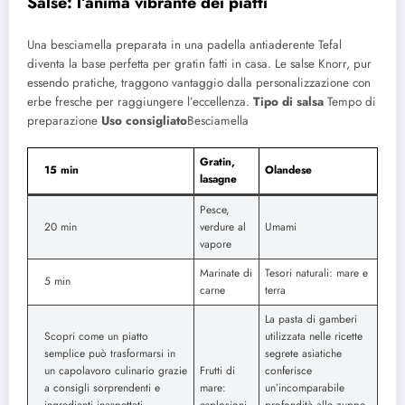
Salse: l’anima vibrante dei piatti
Una besciamella preparata in una padella antiaderente Tefal
diventa la base perfetta per gratin fatti in casa. Le salse Knorr, pur
essendo pratiche, traggono vantaggio dalla personalizzazione con
erbe fresche per raggiungere l’eccellenza.
Tipo di salsa
Tempo di
preparazione
Uso consigliato
Besciamella
Gratin,
15 min
Olandese
lasagne
Pesce,
20 min
verdure al
Umami
vapore
Marinate di
Tesori naturali: mare e
5 min
carne
terra
La pasta di gamberi
Scopri come un piatto
utilizzata nelle ricette
semplice può trasformarsi in
segrete asiatiche
un capolavoro culinario grazie
Frutti di
conferisce
a consigli sorprendenti e
mare:
un’incomparabile