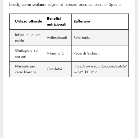
brodi, come svelano
i segreti di spezie poco conosciute.
Spezia
Benefici
Utilizzo ottimale
Zafferano
nutrizionali
Infuso in liquido
Antiossidanti
Fava tonka
caldo
Grattugiato sui
Vitamina C
Pepe di Sichuan
dessert
Marinate per
https://www.youtube.com/watch?
Circulator
carni bianche
v=5eY_bI13Y1o