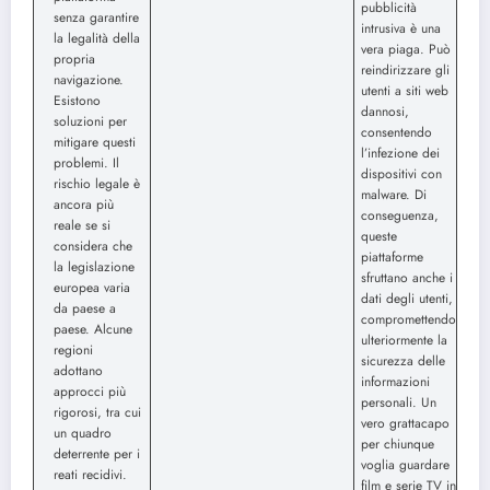
pubblicità
senza garantire
intrusiva è una
la legalità della
vera piaga. Può
propria
reindirizzare gli
navigazione.
utenti a siti web
Esistono
dannosi,
soluzioni per
consentendo
mitigare questi
l’infezione dei
problemi. Il
dispositivi con
rischio legale è
malware. Di
ancora più
conseguenza,
reale se si
queste
considera che
piattaforme
la legislazione
sfruttano anche i
europea varia
dati degli utenti,
da paese a
compromettendo
paese. Alcune
ulteriormente la
regioni
sicurezza delle
adottano
informazioni
approcci più
personali. Un
rigorosi, tra cui
vero grattacapo
un quadro
per chiunque
deterrente per i
voglia guardare
reati recidivi.
film e serie TV in