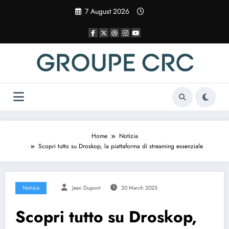
Vai
7 August 2026
al
contenuto
Home
Notizia
Scopri tutto su Droskop, la piattaforma di streaming essenziale
Notizia
Jean Dupont
20 March 2025
Scopri tutto su Droskop,