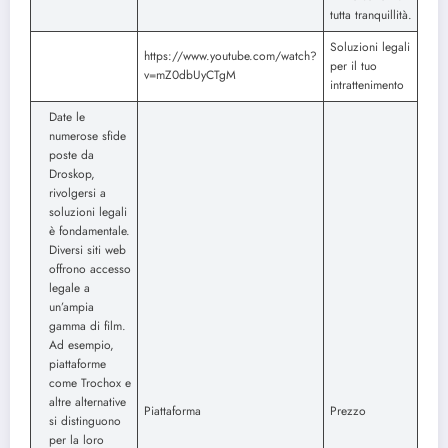
tutta tranquillità.
Soluzioni legali
https://www.youtube.com/watch?
per il tuo
v=mZ0dbUyCTgM
intrattenimento
Date le
numerose sfide
poste da
Droskop,
rivolgersi a
soluzioni legali
è fondamentale.
Diversi siti web
offrono accesso
legale a
un’ampia
gamma di film.
Ad esempio,
piattaforme
come Trochox e
altre alternative
Piattaforma
Prezzo
si distinguono
per la loro