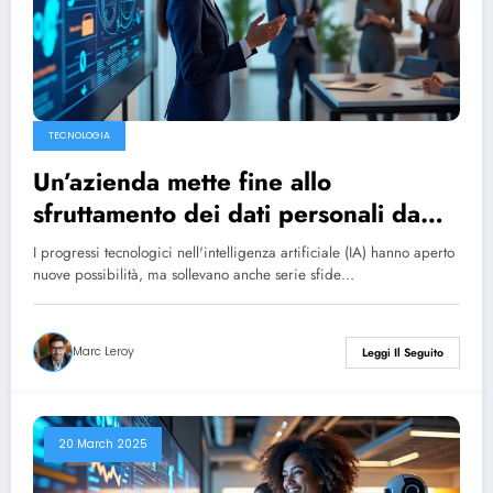
TECNOLOGIA
Un’azienda mette fine allo
sfruttamento dei dati personali da
parte dell’intelligenza artificiale
I progressi tecnologici nell'intelligenza artificiale (IA) hanno aperto
grazie a un ingegnoso trucco.
nuove possibilità, ma sollevano anche serie sfide…
Marc Leroy
Leggi Il Seguito
20 March 2025