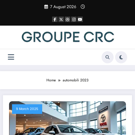
Vai
7 August 2026
al
contenuto
Home
automobili 2023
9 March 2025