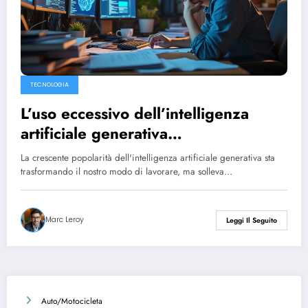
TECNOLOGIA
L’uso eccessivo dell’intelligenza
artificiale generativa
danneggerebbe le capacità
La crescente popolarità dell'intelligenza artificiale generativa sta
essenziali di pensiero critico
trasformando il nostro modo di lavorare, ma solleva…
Marc Leroy
Leggi Il Seguito
Auto/Motocicleta