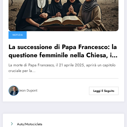
NOTIZIA
La successione di Papa Francesco: la
questione femminile nella Chiesa, i
conflitti in Ucraina e a Gaza, quali
La morte di Papa Francesco, il 21 aprile 2025, aprirà un capitolo
sfide per il futuro pontefice?
cruciale per la…
Jean Dupont
Leggi Il Seguito
Auto/Motocicleta