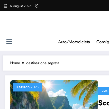
Vai
6 August 2026
al
contenuto
Auto/Motocicleta
Consig
Home
destinazione segreta
9 March 2025
VIAG
Sco