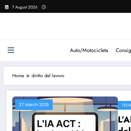
Vai
7 August 2026
al
contenuto
Auto/Motocicleta
Consig
Home
diritto del lavoro
27 March 2025
TECN
L’A
del