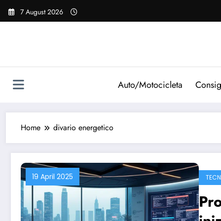
Vai
7 August 2026
al
contenuto
Auto/Motocicleta
Consig
Home
divario energetico
19 April 2025
TECN
Pro
ini