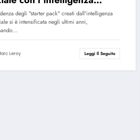
ificiale: realtà o mito di uno
denza degli "starter pack" creati dall'intelligenza
eco di energia?
ciale si è intensificata negli ultimi anni,
enando…
Leggi Il Seguito
arc Leroy