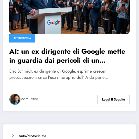
TECNOLOGIA
AI: un ex dirigente di Google mette
in guardia dai pericoli di un
potenziale “scenario Bin Laden”
Eric Schmidt, ex dirigente di Google, esprime crescenti
preoccupazioni circa l'uso improprio dell'IA da parte…
Marc Leroy
Leggi Il Seguito
Auto/Motocicleta