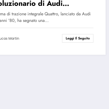
oluzionario di Audi
l’industria automobilistica
tema di trazione integrale Quattro, lanciato da Audi
 anni '80, ha segnato una…
Leggi Il Seguito
ucas Martin