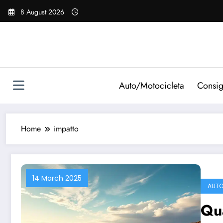
Vai
8 August 2026
al
contenuto
Auto/Motocicleta
Consig
Home
impatto
14 March 2025
AUT
Qua