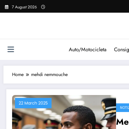
Vai
7 August 2026
al
contenuto
Auto/Motocicleta
Consig
Home
mehdi nemmouche
22 March 2025
NOTI
Me