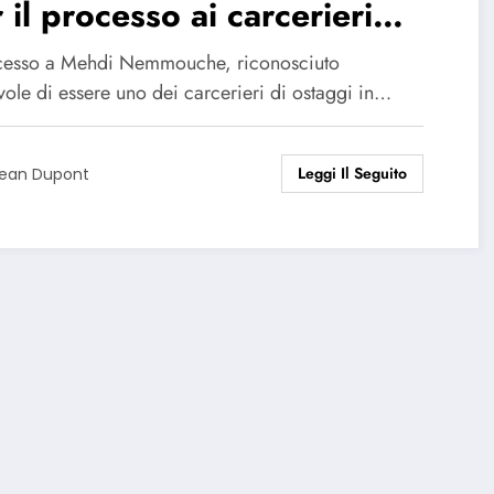
 il processo ai carcerieri
l’ISIS
ocesso a Mehdi Nemmouche, riconosciuto
vole di essere uno dei carcerieri di ostaggi in…
Leggi Il Seguito
ean Dupont