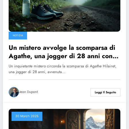
NOTIZIA
Un mistero avvolge la scomparsa di
Agathe, una jogger di 28 anni con
un curriculum impressionante.
Un inquietante mistero circonda la scomparsa di Agathe Hilairet,
una jogger di 28 anni, avvenuta…
Jean Dupont
Leggi Il Seguito
30 March 2025