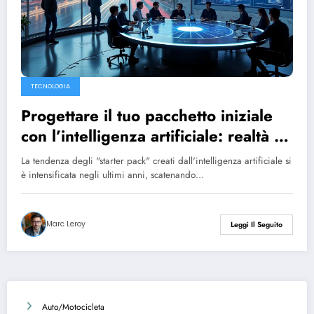
TECNOLOGIA
Progettare il tuo pacchetto iniziale
con l’intelligenza artificiale: realtà o
mito di uno spreco di energia?
La tendenza degli "starter pack" creati dall'intelligenza artificiale si
è intensificata negli ultimi anni, scatenando…
Marc Leroy
Leggi Il Seguito
Auto/Motocicleta