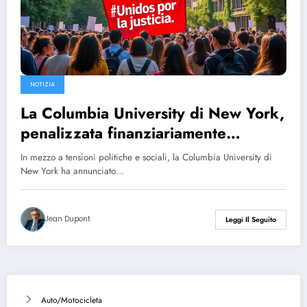
NOTIZIA
La Columbia University di New York,
penalizzata finanziariamente
dall’amministrazione Trump, svela le
In mezzo a tensioni politiche e sociali, la Columbia University di
sue nuove riforme
New York ha annunciato…
Jean Dupont
Leggi Il Seguito
Auto/Motocicleta