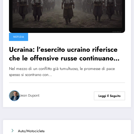
NOTIZIA
Ucraina: l’esercito ucraino riferisce
che le offensive russe continuano
nonostante la dichiarazione di
Nel mezzo di un conflitto già tumultuoso, le promesse di pace
cessate il fuoco di Vladimir Putin
spesso si scontrano con…
Jean Dupont
Leggi Il Seguito
Auto/Motocicleta