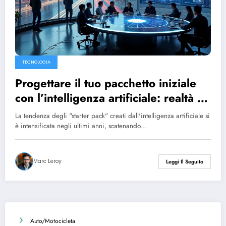
TECNOLOGIA
Progettare il tuo pacchetto iniziale
con l’intelligenza artificiale: realtà o
mito di uno spreco di energia?
La tendenza degli "starter pack" creati dall'intelligenza artificiale si
è intensificata negli ultimi anni, scatenando…
Marc Leroy
Leggi Il Seguito
Auto/Motocicleta