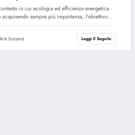
onomica ed ecologica
contesto in cui ecologia ed efficienza energetica
o acquisendo sempre più importanza, l'obiettivo…
Leggi Il Seguito
lice Durand