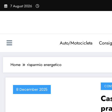
Vai
7 August 2026
al
contenuto
Auto/Motocicleta
Consig
Home
risparmio energetico
CONS
8 December 2025
Cas
pra