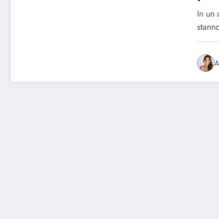
ec
In un 
stann
A