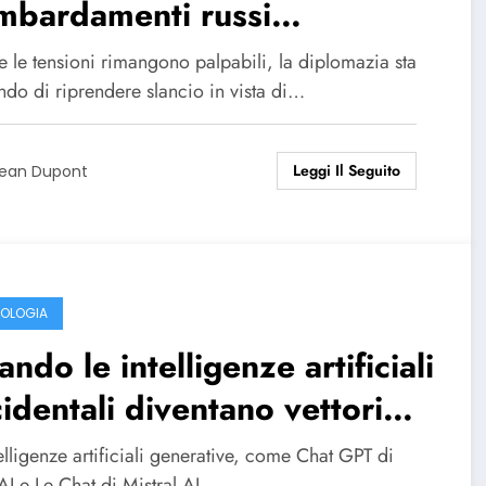
mbardamenti russi
tinuano mentre si avvicinano
 le tensioni rimangono palpabili, la diplomazia sta
egoziati per il cessate il
ndo di riprendere slancio in vista di…
co tra Stati Uniti e Russia
Leggi Il Seguito
ean Dupont
OLOGIA
ndo le intelligenze artificiali
identali diventano vettori
la disinformazione russa
elligenze artificiali generative, come Chat GPT di
I e Le Chat di Mistral AI,…