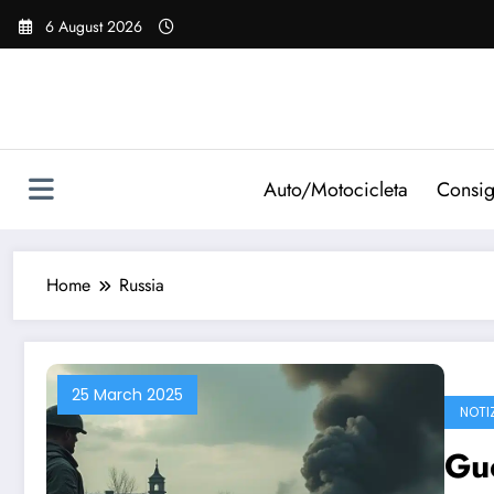
Vai
6 August 2026
al
contenuto
Auto/Motocicleta
Consig
Home
Russia
25 March 2025
NOTI
Gue