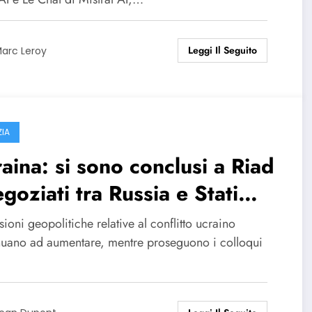
Leggi Il Seguito
arc Leroy
ZIA
aina: si sono conclusi a Riad
egoziati tra Russia e Stati
ti; segui le ultime notizie.
sioni geopolitiche relative al conflitto ucraino
nuano ad aumentare, mentre proseguono i colloqui