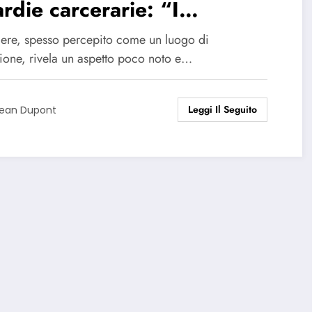
rdie carcerarie: “I
gionieri hanno preso il
rcere, spesso percepito come un luogo di
trollo”
sione, rivela un aspetto poco noto e…
Leggi Il Seguito
ean Dupont