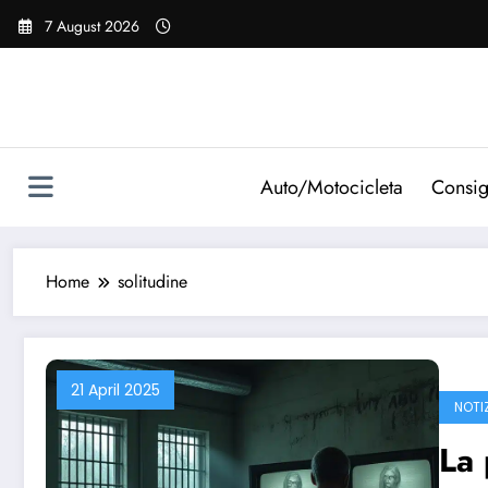
Vai
7 August 2026
al
contenuto
Auto/Motocicleta
Consig
Home
solitudine
21 April 2025
NOTI
La 