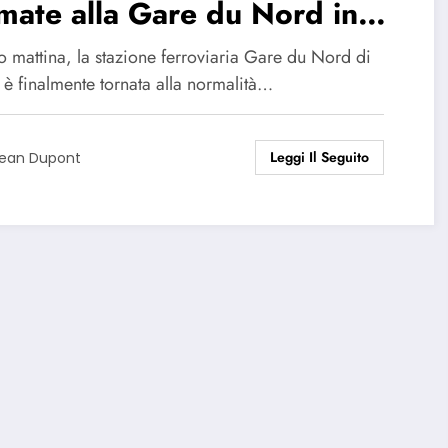
mate alla Gare du Nord in
uito al ritrovamento di una
o mattina, la stazione ferroviaria Gare du Nord di
mba della Seconda Guerra
 è finalmente tornata alla normalità…
ndiale!
Leggi Il Seguito
ean Dupont