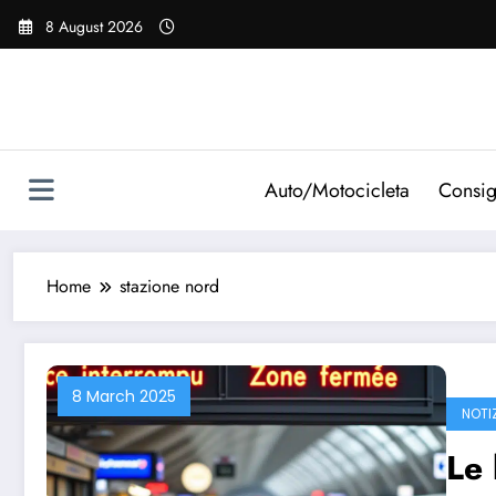
Vai
8 August 2026
al
contenuto
Auto/Motocicleta
Consig
Home
stazione nord
8 March 2025
NOTI
Le 