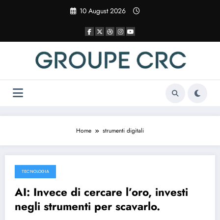
Vai
10 August 2026
al
contenuto
Home
strumenti digitali
TECNOLOGIA
17 April 2025
AI: Invece di cercare l’oro, investi
negli strumenti per scavarlo.