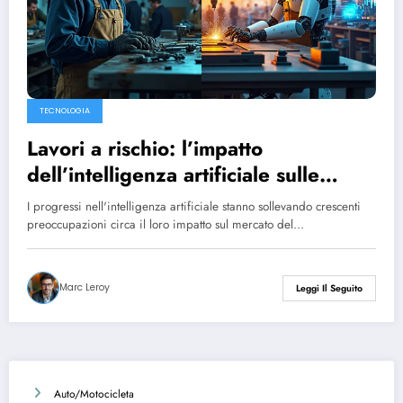
TECNOLOGIA
Lavori a rischio: l’impatto
dell’intelligenza artificiale sulle
carriere di domani, secondo uno
I progressi nell'intelligenza artificiale stanno sollevando crescenti
studio recente
preoccupazioni circa il loro impatto sul mercato del…
Marc Leroy
Leggi Il Seguito
Auto/Motocicleta