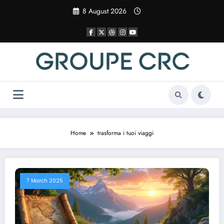
Vai
8 August 2026
al
contenuto
Home
trasforma i tuoi viaggi
7 March 2025