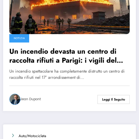
NOTIZIA
Un incendio devasta un centro di
raccolta rifiuti a Parigi: i vigili del
fuoco raccomandano di evitare la
Un incendio spettacolare ha completamente distrutto un centro di
zona
raccolta rifiuti nel 17° arrondissement di…
Jean Dupont
Leggi Il Seguito
Auto/Motocicleta